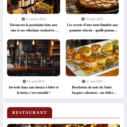
3 octobre 2025
16 août 2025
Découvrez la prochaine foire aux
Les secrets d’une tarte flambée aux
vins et ses sélections exclusives à
pommes réussie : quelle pomme
prix réduits
pour une tarte flambée gourmande
?
13 août 2025
17 mai 2025
Investir dans une tireuse à bière et
Brochettes de noix de Saint-
la louer, c’est rentable !
Jacques safranees : un delice
express
RESTAURANT