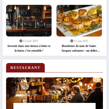
prix réduits
pour une tarte flambée gourmande
?
13 août 2025
17 mai 2025
Investir dans une tireuse à bière et
Brochettes de noix de Saint-
la louer, c’est rentable !
Jacques safranees : un delice
express
RESTAURANT