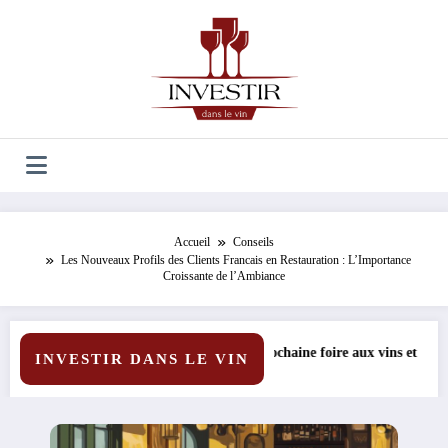
Aller
au
contenu
Accueil
Conseils
Les Nouveaux Profils des Clients Francais en Restauration : L’Importance
Croissante de l’Ambiance
prochaine foire aux vins et ses sélections exclusives à prix réduits
Les secrets d’u
INVESTIR DANS LE VIN