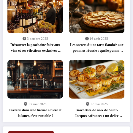
3 octobre 2025
16 août 2025
Découvrez la prochaine foire aux
Les secrets d’une tarte flambée aux
vins et ses sélections exclusives à
pommes réussie : quelle pomme
prix réduits
pour une tarte flambée gourmande
?
13 août 2025
17 mai 2025
Investir dans une tireuse à bière et
Brochettes de noix de Saint-
la louer, c’est rentable !
Jacques safranees : un delice
express