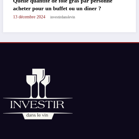
Rocher coco : decouvrez notre recette ancest
en 3 etapes seulement
17 novembre 2024
investirdanslevin