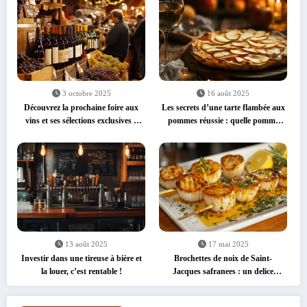
3 octobre 2025
16 août 2025
Découvrez la prochaine foire aux
Les secrets d’une tarte flambée aux
vins et ses sélections exclusives à
pommes réussie : quelle pomme
prix réduits
pour une tarte flambée gourmande
?
13 août 2025
17 mai 2025
Investir dans une tireuse à bière et
Brochettes de noix de Saint-
la louer, c’est rentable !
Jacques safranees : un delice
express