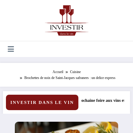
Aller
au
contenu
Accueil
Cuisine
Brochettes de noix de Saint-Jacques safranees : un delice express
prochaine foire aux vins et ses sélections exclusives à prix réduits
Les secrets d’u
INVESTIR DANS LE VIN