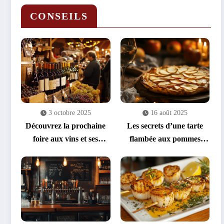
CONSEILS
3 octobre 2025
16 août 2025
Découvrez la prochaine
Les secrets d’une tarte
foire aux vins et ses
flambée aux pommes
sélections exclusives à
réussie : quelle pomme
prix réduits
pour une tarte flambée
gourmande ?