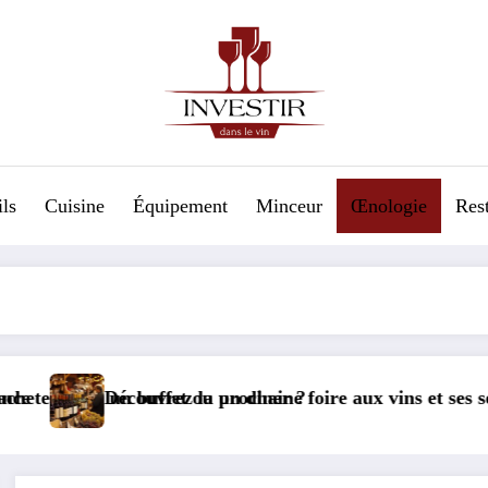
ls
Cuisine
Équipement
Minceur
Œnologie
Res
 diner ?
chaine foire aux vins et ses sélections exclusives à prix ré
Les secrets d’une 