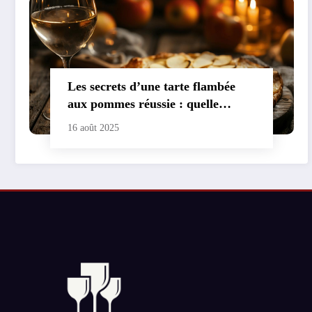
Les secrets d’une tarte flambée
aux pommes réussie : quelle
pomme pour une tarte flambée
16 août 2025
gourmande ?