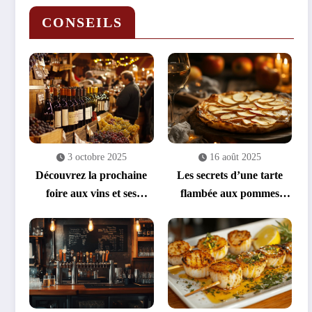
CONSEILS
3 octobre 2025
16 août 2025
Découvrez la prochaine
Les secrets d’une tarte
foire aux vins et ses
flambée aux pommes
sélections exclusives à
réussie : quelle pomme
prix réduits
pour une tarte flambée
gourmande ?