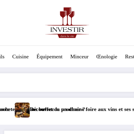
ls
Cuisine
Équipement
Minceur
Œnologie
Res
t ou un diner ?
 la prochaine foire aux vins et ses sélections exclusives à 
Les secrets